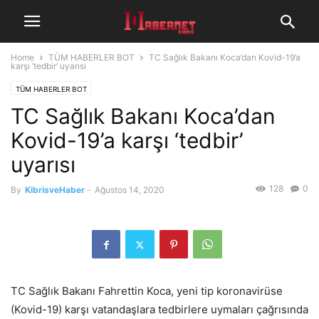
Home
TÜM HABERLER BOT
TC Sağlık Bakanı Koca’dan Kovid-19’a
karşı ‘tedbir’ uyarısı
TÜM HABERLER BOT
TC Sağlık Bakanı Koca’dan
Kovid-19’a karşı ‘tedbir’
uyarısı
128
0
By
KibrisveHaber
-
Ağustos 14, 2020
TC Sağlık Bakanı Fahrettin Koca, yeni tip koronavirüse
(Kovid-19) karşı vatandaşlara tedbirlere uymaları çağrısında