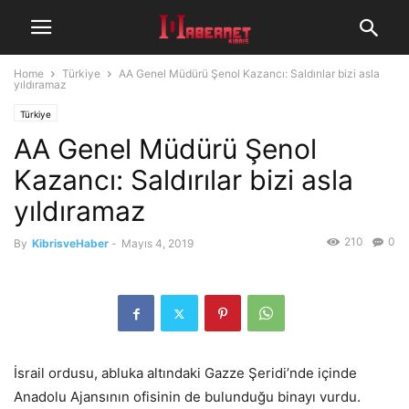
Home
Türkiye
AA Genel Müdürü Şenol Kazancı: Saldırılar bizi asla
yıldıramaz
Türkiye
AA Genel Müdürü Şenol
Kazancı: Saldırılar bizi asla
yıldıramaz
210
0
By
KibrisveHaber
-
Mayıs 4, 2019
İsrail ordusu, abluka altındaki Gazze Şeridi’nde içinde
Anadolu Ajansının ofisinin de bulunduğu binayı vurdu.