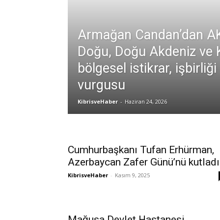
Armağan Candan’dan AK
Doğu, Doğu Akdeniz ve K
bölgesel istikrar, işbirliğ
vurgusu
KibrisveHaber
-
Haziran 24, 2026
Cumhurbaşkanı Tufan Erhürman,
Azerbaycan Zafer Günü’nü kutladı
KibrisveHaber
-
Kasım 9, 2025
Mağusa Devlet Hastanesi