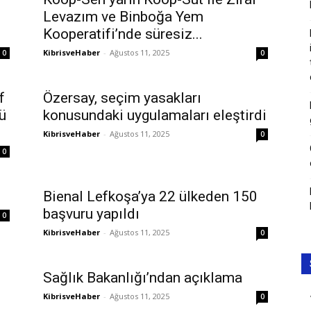
Levazım ve Binboğa Yem
Kooperatifi’nde süresiz...
KibrisveHaber
-
Ağustos 11, 2025
0
0
f
Özersay, seçim yasakları
ü
konusundaki uygulamaları eleştirdi
KibrisveHaber
-
Ağustos 11, 2025
0
0
Bienal Lefkoşa’ya 22 ülkeden 150
başvuru yapıldı
0
KibrisveHaber
-
Ağustos 11, 2025
0
Sağlık Bakanlığı’ndan açıklama
KibrisveHaber
-
Ağustos 11, 2025
0