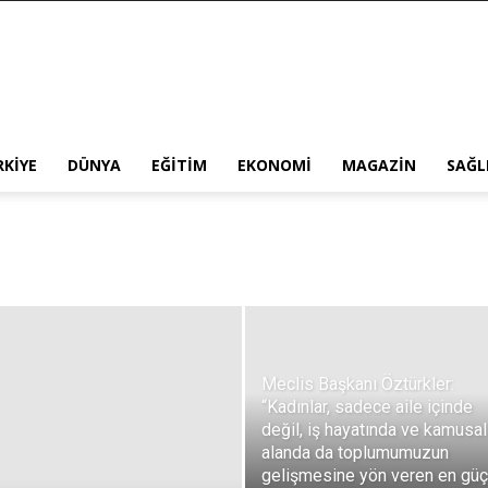
RKIYE
DÜNYA
EĞITIM
EKONOMI
MAGAZIN
SAĞL
Meclis Başkanı Öztürkler:
“Kadınlar, sadece aile içinde
değil, iş hayatında ve kamusal
alanda da toplumumuzun
gelişmesine yön veren en güç