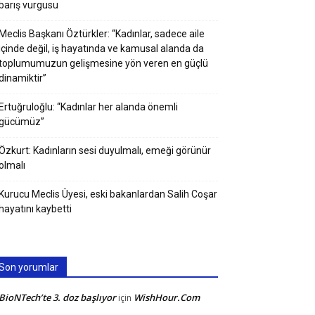
barış vurgusu
Meclis Başkanı Öztürkler: “Kadınlar, sadece aile
içinde değil, iş hayatında ve kamusal alanda da
toplumumuzun gelişmesine yön veren en güçlü
dinamiktir”
Ertuğruloğlu: “Kadınlar her alanda önemli
gücümüz”
Özkurt: Kadınların sesi duyulmalı, emeği görünür
olmalı
Kurucu Meclis Üyesi, eski bakanlardan Salih Coşar
hayatını kaybetti
Son yorumlar
BioNTech’te 3. doz başlıyor
WishHour.Com
için