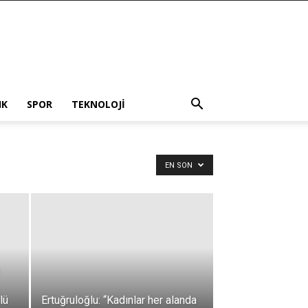
IK
SPOR
TEKNOLOJI
EN SON
lü
Ertuğruloğlu: “Kadınlar her alanda