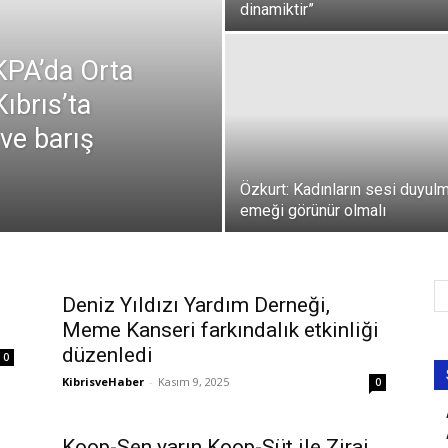
dinamiktir”
PA’da Orta
ıbrıs’ta
i ve barış
Özkurt: Kadınların sesi duyulm
emeği görünür olmalı
Deniz Yıldızı Yardım Derneği,
Meme Kanseri farkındalık etkinliği
düzenledi
0
KibrisveHaber
-
Kasım 9, 2025
0
Koop-Sen yarın Koop-Süt ile Zirai