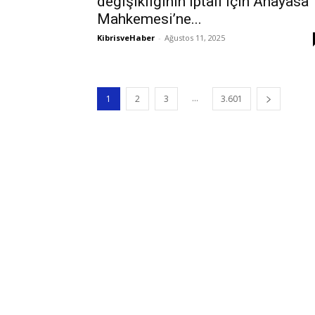
değişikliğinin iptali için Anayasa
Mahkemesi’ne...
KibrisveHaber
-
Ağustos 11, 2025
...
1
2
3
3.601