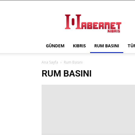
Haber
Net
Kıbrıs
GÜNDEM
KIBRIS
RUM BASINI
TÜ
Ana Sayfa
Rum Basını
RUM BASINI