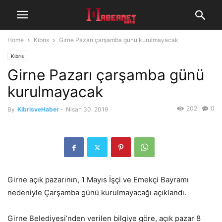
Home
Kıbrıs
Girne Pazarı çarşamba günü kurulmayacak
Kıbrıs
Girne Pazarı çarşamba günü
kurulmayacak
202
0
By
KibrisveHaber
-
Nisan 30, 2019
Girne açık pazarının, 1 Mayıs İşçi ve Emekçi Bayramı
nedeniyle Çarşamba günü kurulmayacağı açıklandı.
Girne Belediyesi’nden verilen bilgiye göre, açık pazar 8