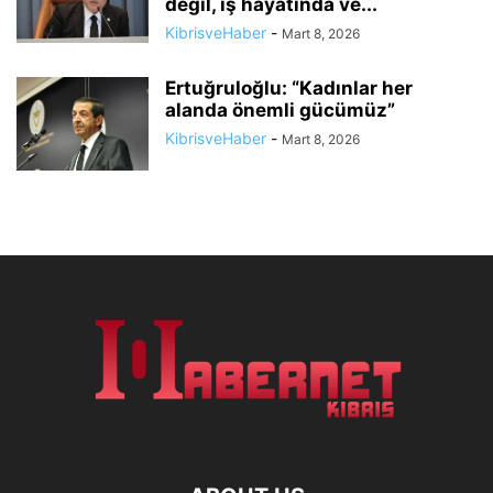
değil, iş hayatında ve...
KibrisveHaber
-
Mart 8, 2026
Ertuğruloğlu: “Kadınlar her
alanda önemli gücümüz”
KibrisveHaber
-
Mart 8, 2026