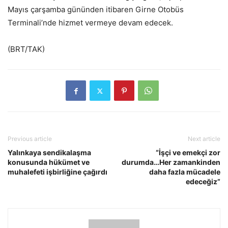
Mayıs çarşamba gününden itibaren Girne Otobüs
Terminali’nde hizmet vermeye devam edecek.
(BRT/TAK)
Previous article
Next article
Yalınkaya sendikalaşma
“İşçi ve emekçi zor
konusunda hükümet ve
durumda…Her zamankinden
muhalefeti işbirliğine çağırdı
daha fazla mücadele
edeceğiz”