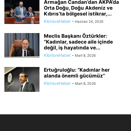
Armağan Candan’dan AKPA’da
Orta Doğu, Doğu Akdeniz ve
Kıbrıs’ta bölgesel istikrar,...
KibrisveHaber
-
Haziran 24, 2026
Meclis Başkanı Öztürkler:
“Kadınlar, sadece aile içinde
değil, iş hayatında ve...
KibrisveHaber
-
Mart 8, 2026
Ertuğruloğlu: “Kadınlar her
alanda önemli gücümüz”
KibrisveHaber
-
Mart 8, 2026