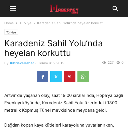
Home
Türkiye
Karadeniz Sahil Yolu’nda heyelan korkuttu
Türkiye
Karadeniz Sahil Yolu’nda
heyelan korkuttu
227
0
By
KibrisveHaber
-
Temmuz 5, 2019
Artvin’de yaşanan olay, saat 19.00 sıralarında, Hopa’ya bağlı
Esenkıyı köyünde, Karadeniz Sahil Yolu üzerindeki 1300
metrelik Kopmuş Tünel mevkisinde meydana geldi.
Dağdan kopan kaya kütleleri karayoluna yuvarlanırken,