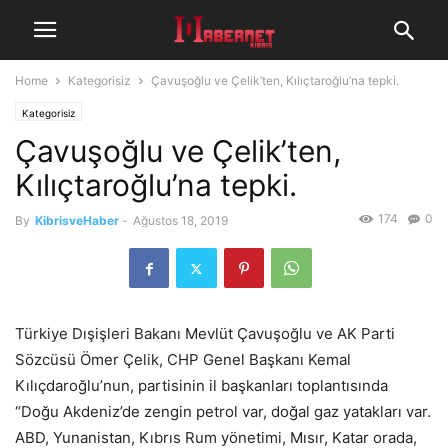
Home
Kategorisiz
Çavuşoğlu ve Çelik’ten, Kılıçtaroğlu’na tepki.
Kategorisiz
Çavuşoğlu ve Çelik’ten,
Kılıçtaroğlu’na tepki.
174
0
By
KibrisveHaber
-
Ağustos 18, 2019
Türkiye Dışişleri Bakanı Mevlüt Çavuşoğlu ve AK Parti
Sözcüsü Ömer Çelik, CHP Genel Başkanı Kemal
Kılıçdaroğlu’nun, partisinin il başkanları toplantısında
“Doğu Akdeniz’de zengin petrol var, doğal gaz yatakları var.
ABD, Yunanistan, Kıbrıs Rum yönetimi, Mısır, Katar orada,