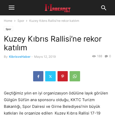
Home
Spor
Kuzey Kıbrıs Rallisi’ne rekor katılım
Spor
Kuzey Kıbrıs Rallisi’ne rekor
katılım
188
0
By
KibrisveHaber
-
Mayıs 12, 2019
Geçtiğimiz yılın en iyi organizasyon ödülüne layık görülen
Gülgün Süt’ün ana sponsoru olduğu, KKTC Turizm
Bakanlığı, Spor Dairesi ve Girne Belediyesi’nin büyük
katkıları ile organize edilen Kuzey Kıbrıs Rallisi 17-19