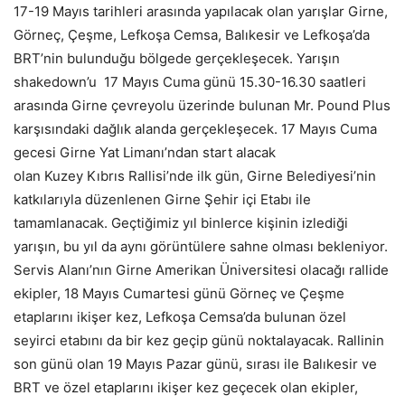
17-19 Mayıs tarihleri arasında yapılacak olan yarışlar Girne,
Görneç, Çeşme, Lefkoşa Cemsa, Balıkesir ve Lefkoşa’da
BRT’nin bulunduğu bölgede gerçekleşecek. Yarışın
shakedown’u 17 Mayıs Cuma günü 15.30-16.30 saatleri
arasında Girne çevreyolu üzerinde bulunan Mr. Pound Plus
karşısındaki dağlık alanda gerçekleşecek. 17 Mayıs Cuma
gecesi Girne Yat Limanı’ndan start alacak
olan Kuzey Kıbrıs Rallisi’nde ilk gün, Girne Belediyesi’nin
katkılarıyla düzenlenen Girne Şehir içi Etabı ile
tamamlanacak. Geçtiğimiz yıl binlerce kişinin izlediği
yarışın, bu yıl da aynı görüntülere sahne olması bekleniyor.
Servis Alanı’nın Girne Amerikan Üniversitesi olacağı rallide
ekipler, 18 Mayıs Cumartesi günü Görneç ve Çeşme
etaplarını ikişer kez, Lefkoşa Cemsa’da bulunan özel
seyirci etabını da bir kez geçip günü noktalayacak. Rallinin
son günü olan 19 Mayıs Pazar günü, sırası ile Balıkesir ve
BRT ve özel etaplarını ikişer kez geçecek olan ekipler,