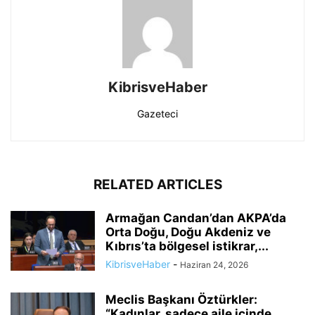
KibrisveHaber
Gazeteci
RELATED ARTICLES
Armağan Candan’dan AKPA’da
Orta Doğu, Doğu Akdeniz ve
Kıbrıs’ta bölgesel istikrar,...
KibrisveHaber
-
Haziran 24, 2026
Meclis Başkanı Öztürkler:
“Kadınlar, sadece aile içinde