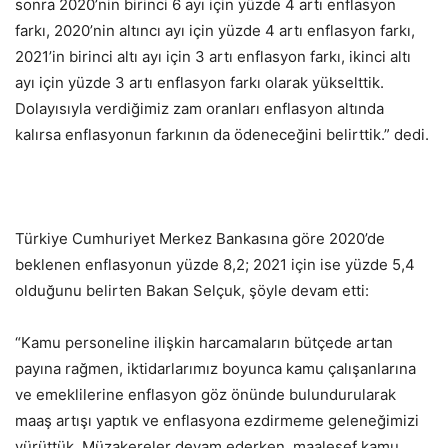
sonra 2020’nin birinci 6 ayı için yüzde 4 artı enflasyon
farkı, 2020’nin altıncı ayı için yüzde 4 artı enflasyon farkı,
2021’in birinci altı ayı için 3 artı enflasyon farkı, ikinci altı
ayı için yüzde 3 artı enflasyon farkı olarak yükselttik.
Dolayısıyla verdiğimiz zam oranları enflasyon altında
kalırsa enflasyonun farkının da ödeneceğini belirttik.” dedi.
Türkiye Cumhuriyet Merkez Bankasına göre 2020’de
beklenen enflasyonun yüzde 8,2; 2021 için ise yüzde 5,4
olduğunu belirten Bakan Selçuk, şöyle devam etti:
“Kamu personeline ilişkin harcamaların bütçede artan
payına rağmen, iktidarlarımız boyunca kamu çalışanlarına
ve emeklilerine enflasyon göz önünde bulundurularak
maaş artışı yaptık ve enflasyona ezdirmeme geleneğimizi
yürüttük. Müzakereler devam ederken, maalesef kamu