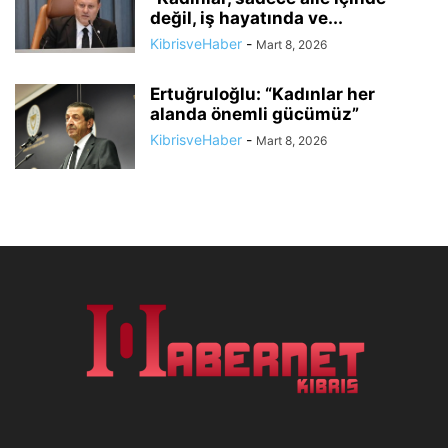
değil, iş hayatında ve...
KibrisveHaber
-
Mart 8, 2026
Ertuğruloğlu: “Kadınlar her
alanda önemli gücümüz”
KibrisveHaber
-
Mart 8, 2026