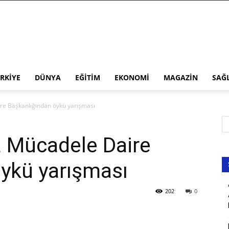
RKIYE
DÜNYA
EĞITIM
EKONOMI
MAGAZIN
SAĞ
re Başkanlığından öykü yarışması
a Mücadele Daire
ykü yarışması
202
0