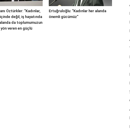
nı Öztürkler: “Kadınlar,
Ertuğruloğlu: “Kadınlar her alanda
içinde değil, iş hayatında
önemli gücümüz”
 alanda da toplumumuzun
 yön veren en güçlü