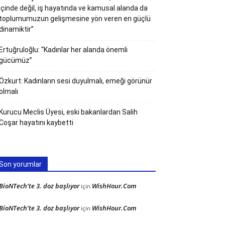
içinde değil, iş hayatında ve kamusal alanda da
toplumumuzun gelişmesine yön veren en güçlü
dinamiktir”
Ertuğruloğlu: “Kadınlar her alanda önemli
gücümüz”
Özkurt: Kadınların sesi duyulmalı, emeği görünür
olmalı
Kurucu Meclis Üyesi, eski bakanlardan Salih
Coşar hayatını kaybetti
Son yorumlar
BioNTech’te 3. doz başlıyor
WishHour.Com
için
BioNTech’te 3. doz başlıyor
WishHour.Com
için