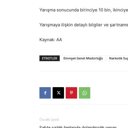
Yarışma sonucunda birinciye 10 bin, ikinciye
Yarışmaya ilişkin detaylı bilgiler ve şartna
Kaynak: AA
ETIKETLER
Emniyet Genel Müdürlüğü
Narkotik Suç
Önceki İçerik
Sahte satılık ilanlarıyla dolandırıcılık yapan