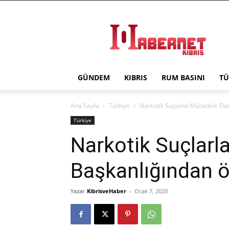
Haber
Net
Kıbrıs
GÜNDEM
KIBRIS
RUM BASINI
TÜ
Ana Sayfa
Türkiye
Narkotik Suçlarla Mücadele Dai
Türkiye
Narkotik Suçlarl
Başkanlığından ö
Yazar
KibrisveHaber
-
Ocak 7, 2020