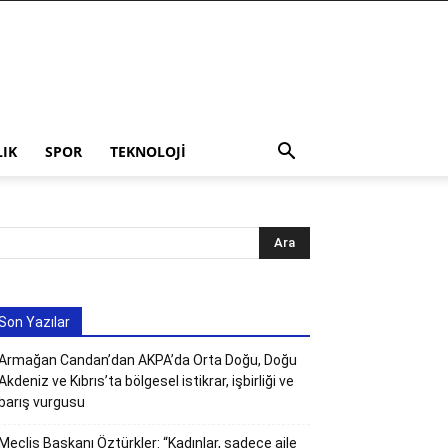
LIK
SPOR
TEKNOLOJI
Son Yazılar
Armağan Candan’dan AKPA’da Orta Doğu, Doğu
Akdeniz ve Kıbrıs’ta bölgesel istikrar, işbirliği ve
barış vurgusu
Meclis Başkanı Öztürkler: “Kadınlar, sadece aile