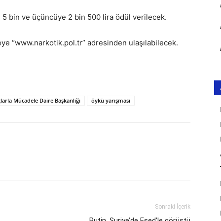
 5 bin ve üçüncüye 2 bin 500 lira ödül verilecek.
meye “www.narkotik.pol.tr” adresinden ulaşılabilecek.
larla Mücadele Daire Başkanlığı
öykü yarışması
Sonraki İçerik
Putin, Suriye’de Esed’le görüştü