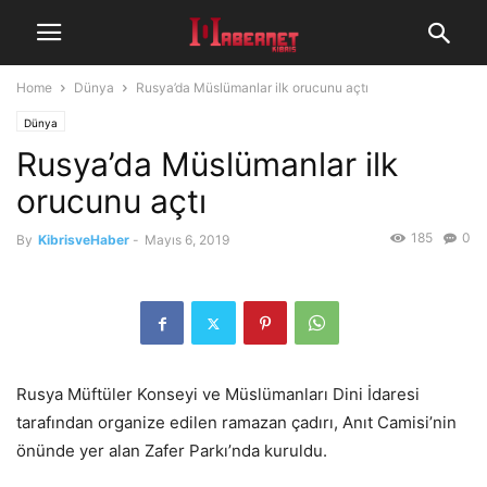
Home
Dünya
Rusya’da Müslümanlar ilk orucunu açtı
Dünya
Rusya’da Müslümanlar ilk
orucunu açtı
185
0
By
KibrisveHaber
-
Mayıs 6, 2019
Rusya Müftüler Konseyi ve Müslümanları Dini İdaresi
tarafından organize edilen ramazan çadırı, Anıt Camisi’nin
önünde yer alan Zafer Parkı’nda kuruldu.