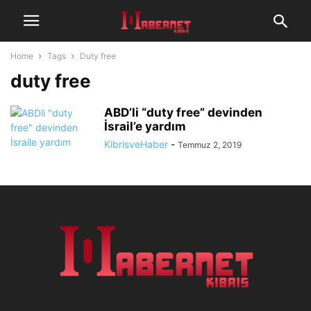
Home
Tags
Duty free
duty free
ABD’li “duty free” devinden
İsrail’e yardım
KibrisveHaber
-
Temmuz 2, 2019