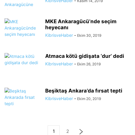
KibrisveHaber
-
Kasım 14, 2019
MKE Ankaragücü’nde seçim
heyecanı
KibrisveHaber
-
Ekim 30, 2019
Atmaca kötü gidişata ‘dur’ dedi
KibrisveHaber
-
Ekim 26, 2019
Beşiktaş Ankara’da fırsat tepti
KibrisveHaber
-
Ekim 20, 2019
1
2