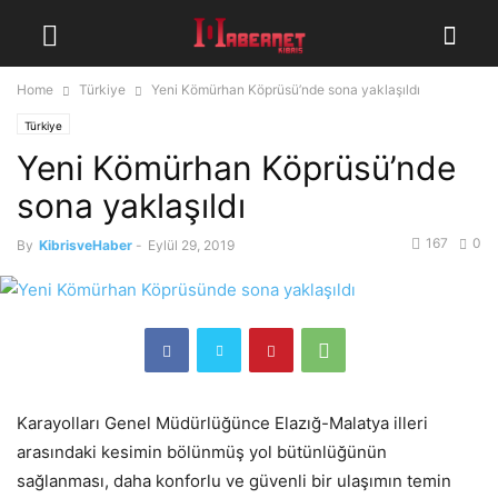
Home
Türkiye
Yeni Kömürhan Köprüsü’nde sona yaklaşıldı
Türkiye
Yeni Kömürhan Köprüsü’nde
sona yaklaşıldı
167
0
By
KibrisveHaber
-
Eylül 29, 2019
Karayolları Genel Müdürlüğünce Elazığ-Malatya illeri
arasındaki kesimin bölünmüş yol bütünlüğünün
sağlanması, daha konforlu ve güvenli bir ulaşımın temin