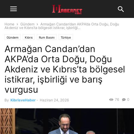
Home
Gündem
Armağan Candan’dan AKPA’da Orta Doğu, Doğu
Akdeniz ve Kıbrıs’ta bölgesel istikrar, işbirliği...
Gündem
Kıbrıs
Rum Basını
Türkiye
Armağan Candan’dan
AKPA’da Orta Doğu, Doğu
Akdeniz ve Kıbrıs’ta bölgesel
istikrar, işbirliği ve barış
vurgusu
76
0
By
KibrisveHaber
-
Haziran 24, 2026