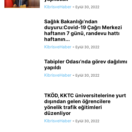
KibrisveHaber
-
Eylül 30, 2022
Sağlık Bakanlığı’ndan
duyuru:Covid-19 Çağrı Merkezi
haftanın 7 günü, randevu hattı
haftanın...
KibrisveHaber
-
Eylül 30, 2022
Tabipler Odası’nda görev dağılımı
yapıldı
KibrisveHaber
-
Eylül 30, 2022
TKÖD, KKTC üniversitelerine yurt
dışından gelen öğrencilere
yönelik trafik eğitimleri
düzenliyor
KibrisveHaber
-
Eylül 30, 2022