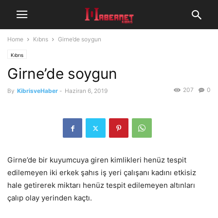
Home
Kıbrıs
Girne’de soygun
Kıbrıs
Girne’de soygun
207
0
By
KibrisveHaber
-
Haziran 6, 2019
Girne’de bir kuyumcuya giren kimlikleri henüz tespit
edilemeyen iki erkek şahıs iş yeri çalışanı kadını etkisiz
hale getirerek miktarı henüz tespit edilemeyen altınları
çalıp olay yerinden kaçtı.