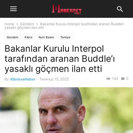
Home
Gündem
Bakanlar Kurulu Interpol tarafından aranan Buddle’ı
yasaklı göçmen ilan etti
Gündem
Kıbrıs
Rum Basını
Türkiye
Bakanlar Kurulu Interpol
tarafından aranan Buddle’ı
yasaklı göçmen ilan etti
142
0
By
KibrisveHaber
-
Temmuz 15, 2022