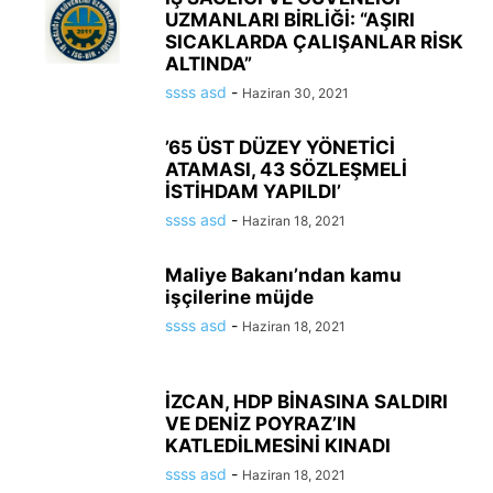
UZMANLARI BİRLİĞİ: “AŞIRI
SICAKLARDA ÇALIŞANLAR RİSK
ALTINDA”
ssss asd
-
Haziran 30, 2021
’65 ÜST DÜZEY YÖNETİCİ
ATAMASI, 43 SÖZLEŞMELİ
İSTİHDAM YAPILDI’
ssss asd
-
Haziran 18, 2021
Maliye Bakanı’ndan kamu
işçilerine müjde
ssss asd
-
Haziran 18, 2021
İZCAN, HDP BİNASINA SALDIRI
VE DENİZ POYRAZ’IN
KATLEDİLMESİNİ KINADI
ssss asd
-
Haziran 18, 2021