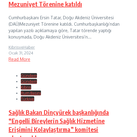
Mezuniyet Törenine katıldı
Cumhurbaşkanı Ersin Tatar, Doğu Akdeniz Üniversitesi
(DAÜ)Mezuniyet Törenine katıldı. Cumhurbaşkanlığı’ndan
yapılan yazılı açıklamaya göre, Tatar törende yaptığı
konuşmada, Doğu Akdeniz Üniversitesi’n...
KibrisveHaber
Ocak 31, 2024
Read More
Gündem
Gündem
Kıbrıs
Rum Basını
Türkiye
Sağlık Bakan Dinçyürek başkanlığında
“Engelli Bireylerin Sağlık Hizmetine
Erişimini Kolaylaştırma” komitesi