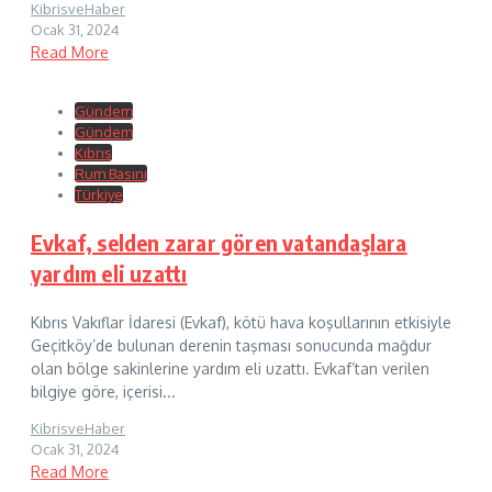
KibrisveHaber
Ocak 31, 2024
Read More
Gündem
Gündem
Kıbrıs
Rum Basını
Türkiye
Evkaf, selden zarar gören vatandaşlara
yardım eli uzattı
Kıbrıs Vakıflar İdaresi (Evkaf), kötü hava koşullarının etkisiyle
Geçitköy’de bulunan derenin taşması sonucunda mağdur
olan bölge sakinlerine yardım eli uzattı. Evkaf’tan verilen
bilgiye göre, içerisi...
KibrisveHaber
Ocak 31, 2024
Read More