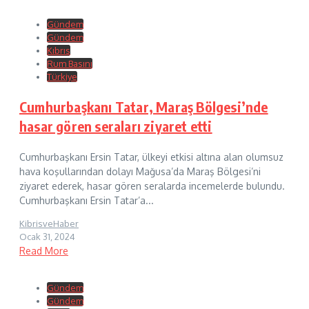
Gündem
Gündem
Kıbrıs
Rum Basını
Türkiye
Cumhurbaşkanı Tatar, Maraş Bölgesi’nde
hasar gören seraları ziyaret etti
Cumhurbaşkanı Ersin Tatar, ülkeyi etkisi altına alan olumsuz
hava koşullarından dolayı Mağusa’da Maraş Bölgesi’ni
ziyaret ederek, hasar gören seralarda incemelerde bulundu.
Cumhurbaşkanı Ersin Tatar’a...
KibrisveHaber
Ocak 31, 2024
Read More
Gündem
Gündem