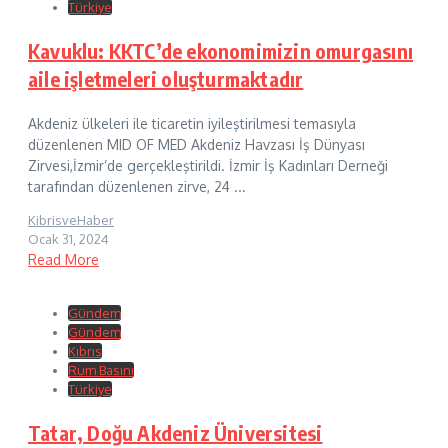
Türkiye
Kavuklu: KKTC’de ekonomimizin omurgasını
aile işletmeleri oluşturmaktadır
Akdeniz ülkeleri ile ticaretin iyileştirilmesi temasıyla
düzenlenen MID OF MED Akdeniz Havzası İş Dünyası
Zirvesi,İzmir’de gerçekleştirildi. İzmir İş Kadınları Derneği
tarafından düzenlenen zirve, 24 ...
KibrisveHaber
Ocak 31, 2024
Read More
Gündem
Gündem
Kıbrıs
Rum Basını
Türkiye
Tatar, Doğu Akdeniz Üniversitesi