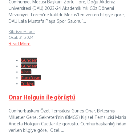
Cumhuriyet Meclisi Başkanı Zorlu Töre, Doğu Akdeniz
Üniversitesi (DAÜ) 2023-24 Akademik Yılı Güz Dönemi
Mezuniyet Töreni’ne katıldı. Meclis’ten verilen bilgiye göre,
DAÜ Lala Mustafa Paşa Spor Salonu’...
KibrisveHaber
Ocak 31, 2024
Read More
Gündem
Gündem
Kıbrıs
Rum Basını
Türkiye
Onar Holguin ile görüştü
Cumhurbaşkanı Özel Temsilcisi Güneş Onar, Birleşmiş
Milletler Genel Sekreteri’nin (BMGS) Kişisel Temsilcisi Maria
Angela Holguin Cuellar ile görüştü. Cumhurbaşkanlığı’ndan
verilen bilgiye göre, Özel ...