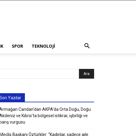
IK
SPOR
TEKNOLOJI
Son Yazılar
Armağan Candan’dan AKPA’da Orta Doğu, Doğu
Akdeniz ve Kıbrıs’ta bölgesel istikrar, işbirliği ve
barış vurgusu
Meclis Başkanı Öztürkler: “Kadınlar, sadece aile