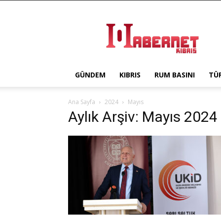
Haber
Net
Kıbrıs
GÜNDEM
KIBRIS
RUM BASINI
TÜ
Ana Sayfa
2024
Mayıs
Aylık Arşiv: Mayıs 2024