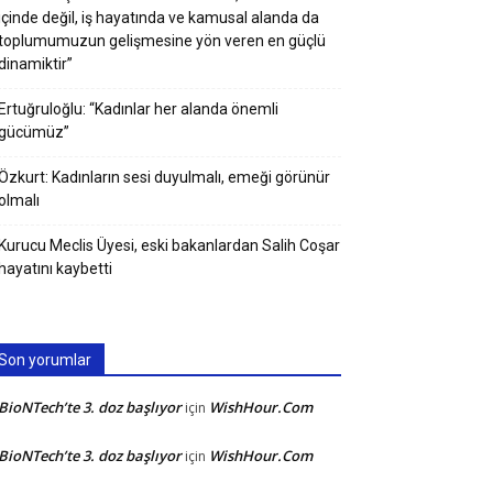
içinde değil, iş hayatında ve kamusal alanda da
toplumumuzun gelişmesine yön veren en güçlü
dinamiktir”
Ertuğruloğlu: “Kadınlar her alanda önemli
gücümüz”
Özkurt: Kadınların sesi duyulmalı, emeği görünür
olmalı
Kurucu Meclis Üyesi, eski bakanlardan Salih Coşar
hayatını kaybetti
Son yorumlar
BioNTech’te 3. doz başlıyor
WishHour.Com
için
BioNTech’te 3. doz başlıyor
WishHour.Com
için