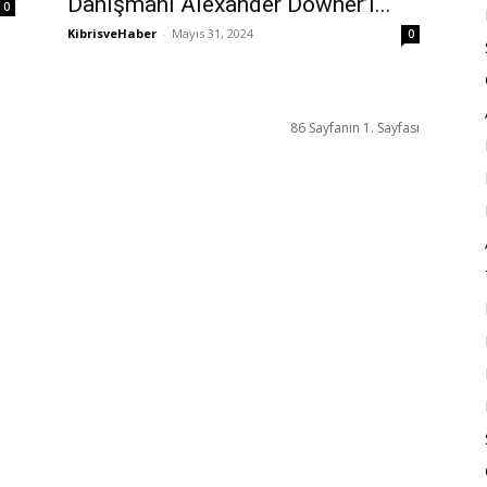
Danışmanı Alexander Downer’i...
0
KibrisveHaber
-
Mayıs 31, 2024
0
86 Sayfanın 1. Sayfası