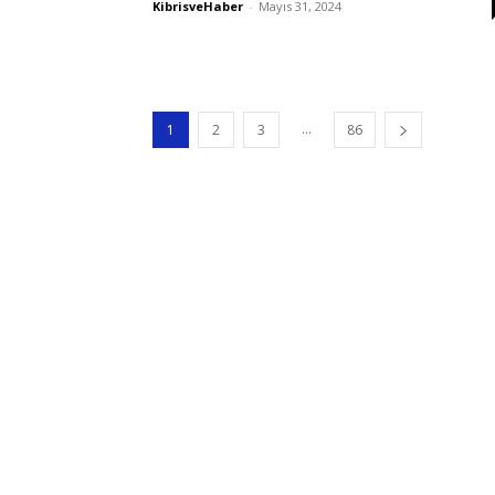
KibrisveHaber
-
Mayıs 31, 2024
...
1
2
3
86