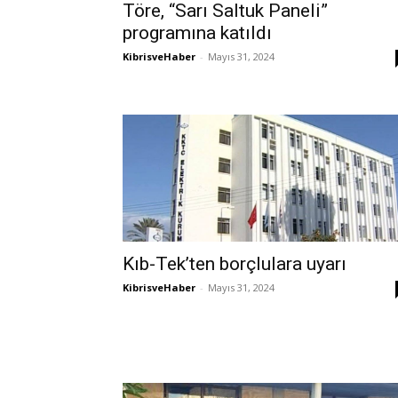
Töre, “Sarı Saltuk Paneli”
programına katıldı
KibrisveHaber
-
Mayıs 31, 2024
Kıb-Tek’ten borçlulara uyarı
KibrisveHaber
-
Mayıs 31, 2024