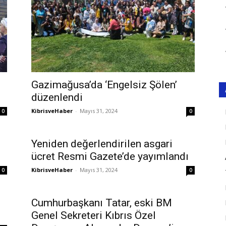
Gazimağusa’da ‘Engelsiz Şölen’
düzenlendi
KibrisveHaber
-
Mayıs 31, 2024
0
0
Yeniden değerlendirilen asgari
ücret Resmi Gazete’de yayımlandı
KibrisveHaber
-
Mayıs 31, 2024
0
0
Cumhurbaşkanı Tatar, eski BM
Genel Sekreteri Kıbrıs Özel