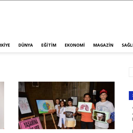
RKIYE
DÜNYA
EĞITIM
EKONOMI
MAGAZIN
SAĞL