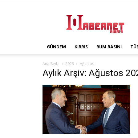
Haber
Net
Kıbrıs
GÜNDEM
KIBRIS
RUM BASINI
TÜ
Ana Sayfa
2023
Ağustos
Aylık Arşiv: Ağustos 2