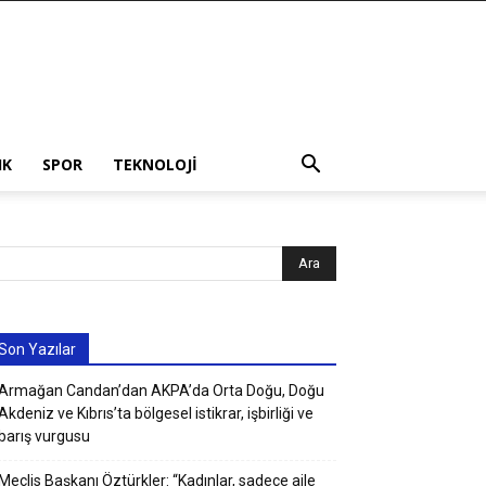
IK
SPOR
TEKNOLOJI
Son Yazılar
Armağan Candan’dan AKPA’da Orta Doğu, Doğu
Akdeniz ve Kıbrıs’ta bölgesel istikrar, işbirliği ve
barış vurgusu
Meclis Başkanı Öztürkler: “Kadınlar, sadece aile