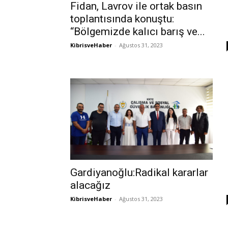
Fidan, Lavrov ile ortak basın
toplantısında konuştu:
“Bölgemizde kalıcı barış ve...
KibrisveHaber
-
Ağustos 31, 2023
Gardiyanoğlu:Radikal kararlar
alacağız
KibrisveHaber
-
Ağustos 31, 2023