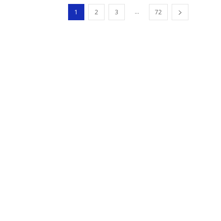
...
1
2
3
72