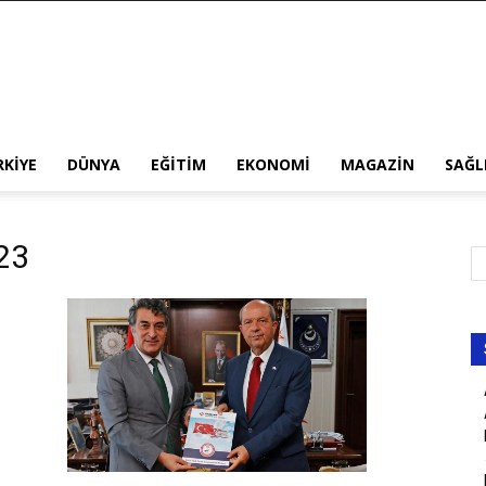
RKIYE
DÜNYA
EĞITIM
EKONOMI
MAGAZIN
SAĞL
023