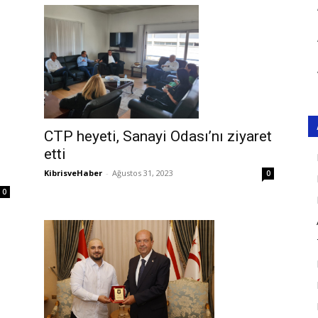
CTP heyeti, Sanayi Odası’nı ziyaret
etti
KibrisveHaber
-
Ağustos 31, 2023
0
0