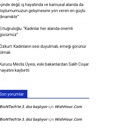
içinde değil, iş hayatında ve kamusal alanda da
toplumumuzun gelişmesine yön veren en güçlü
dinamiktir”
Ertuğruloğlu: “Kadınlar her alanda önemli
gücümüz”
Özkurt: Kadınların sesi duyulmalı, emeği görünür
olmalı
Kurucu Meclis Üyesi, eski bakanlardan Salih Coşar
hayatını kaybetti
Son yorumlar
BioNTech’te 3. doz başlıyor
WishHour.Com
için
BioNTech’te 3. doz başlıyor
WishHour.Com
için