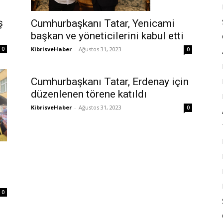
ş
Cumhurbaşkanı Tatar, Yenicami
başkan ve yöneticilerini kabul etti
KibrisveHaber
-
Ağustos 31, 2023
0
0
Cumhurbaşkanı Tatar, Erdenay için
düzenlenen törene katıldı
KibrisveHaber
-
Ağustos 31, 2023
0
0