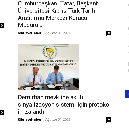
Cumhurbaşkanı Tatar, Başkent
Üniversitesi Kıbrıs Türk Tarihi
Araştırma Merkezi Kurucu
Müdürü...
0
KibrisveHaber
-
Ağustos 31, 2023
0
Demirhan mevkiine akıllı
sinyalizasyon sistemi için protokol
imzalandı
0
KibrisveHaber
-
Ağustos 31, 2023
0