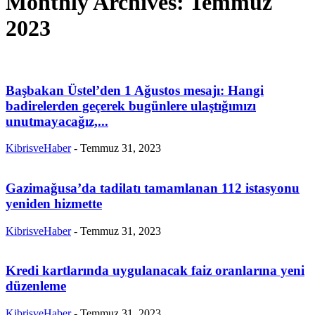
Monthly Archives: Temmuz
2023
Başbakan Üstel’den 1 Ağustos mesajı: Hangi
badirelerden geçerek bugünlere ulaştığımızı
unutmayacağız,...
KibrisveHaber
-
Temmuz 31, 2023
Gazimağusa’da tadilatı tamamlanan 112 istasyonu
yeniden hizmette
KibrisveHaber
-
Temmuz 31, 2023
Kredi kartlarında uygulanacak faiz oranlarına yeni
düzenleme
KibrisveHaber
-
Temmuz 31, 2023