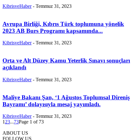
KibrisveHaber
-
Temmuz 31, 2023
Avrupa Birliği, Kıbrıs Türk toplumuna yönelik
2023 AB Burs Programı kapsamında...
KibrisveHaber
-
Temmuz 31, 2023
Orta ve Alt Düzey Kamu Yeterlik Sınavı sonuçları
açıklandı
KibrisveHaber
-
Temmuz 31, 2023
Maliye Bakanı Şan, ‘1 Ağustos Toplumsal Direniş
Bayramı’ dolayısıyla mesaj yayımladı.
KibrisveHaber
-
Temmuz 31, 2023
1
2
3
...
73
Page 1 of 73
ABOUT US
FOLLOW US