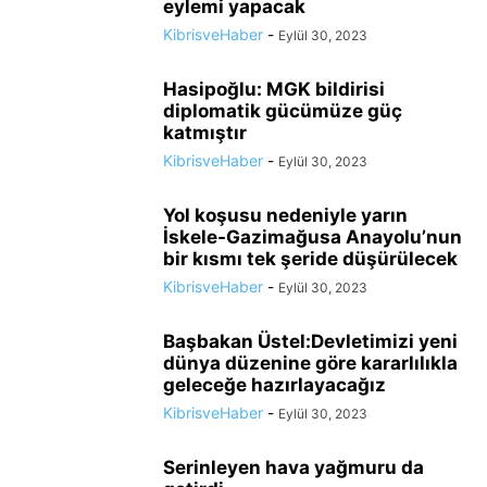
eylemi yapacak
KibrisveHaber
-
Eylül 30, 2023
Hasipoğlu: MGK bildirisi
diplomatik gücümüze güç
katmıştır
KibrisveHaber
-
Eylül 30, 2023
Yol koşusu nedeniyle yarın
İskele-Gazimağusa Anayolu’nun
bir kısmı tek şeride düşürülecek
KibrisveHaber
-
Eylül 30, 2023
Başbakan Üstel:Devletimizi yeni
dünya düzenine göre kararlılıkla
geleceğe hazırlayacağız
KibrisveHaber
-
Eylül 30, 2023
Serinleyen hava yağmuru da