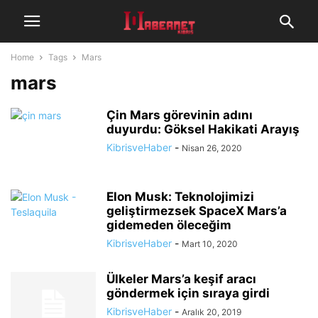
Home
Tags
Mars
mars
Çin Mars görevinin adını
duyurdu: Göksel Hakikati Arayış
KibrisveHaber
-
Nisan 26, 2020
Elon Musk: Teknolojimizi
geliştirmezsek SpaceX Mars’a
gidemeden öleceğim
KibrisveHaber
-
Mart 10, 2020
Ülkeler Mars’a keşif aracı
göndermek için sıraya girdi
KibrisveHaber
-
Aralık 20, 2019