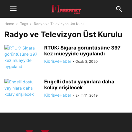
Home
Tags
Radyo ve Televizyon Üst Kurulu
Radyo ve Televizyon Üst Kurulu
RTÜK: Sigara görüntüsüne 397
kez müeyyide uygulandı
KibrisveHaber
-
Ocak 8, 2020
Engelli dostu yayınlara daha
kolay erişilecek
KibrisveHaber
-
Ekim 11, 2019