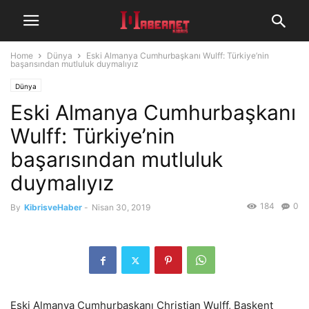
Home
Dünya
Eski Almanya Cumhurbaşkanı Wulff: Türkiye’nin
başarısından mutluluk duymalıyız
Dünya
Eski Almanya Cumhurbaşkanı
Wulff: Türkiye’nin
başarısından mutluluk
duymalıyız
184
0
By
KibrisveHaber
-
Nisan 30, 2019
Eski Almanya Cumhurbaşkanı Christian Wulff, Başkent