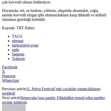
çok kuvvetli olması bekleniyor.
Duyuruda, sel, su baskını, yıldırım, ulaşımda aksamalar, yağış
anında kuvvetli rüzgar gibi olumsuzluklara karşı dikkatli ve tedbirli
olunması gerektiği belirtildi.
Kaynak: TRT Haber
TAGS
giresun
meteoroloji uyarı
ordu
Samsun
Trabzon
Facebook
X
Pinterest
WhatsApp
Previous article
11. Pulya Festivali’nde çocuklar yaratıcılıklarını
sergiledi
Next article
Netanyahu’nun partisi: Filistinlileri temsil eden partiler
seçime girmesin