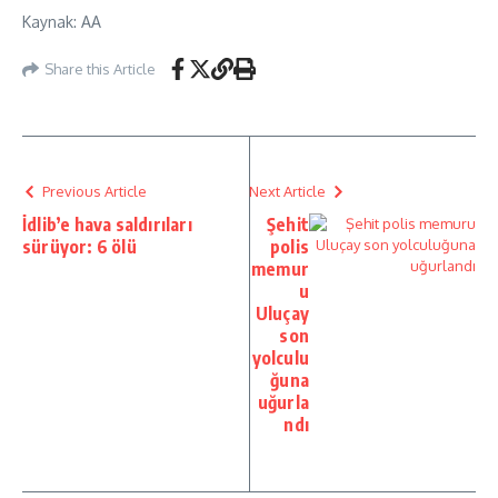
Kaynak: AA
Share this Article
Previous Article
Next Article
İdlib’e hava saldırıları
Şehit
sürüyor: 6 ölü
polis
memur
u
Uluçay
son
yolculu
ğuna
uğurla
ndı