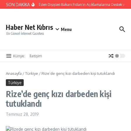
İçeriğe atla
SON DAKİKA
Başbakan Üstel’den Dışişleri Bakanı Fidan’ın Açıklamalarına Destek ve T
Haber Net Kıbrıs
Menu
En Güncel İnternet Gazetesi
Künye:
İletişim
Anasayfa
/
Türkiye
/
Rize’de genç kızı darbeden kişi tutuklandı
Türkiye
Rize’de genç kızı darbeden kişi
tutuklandı
Temmuz 28, 2019