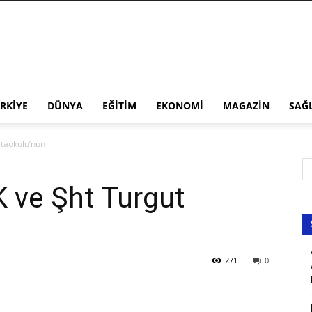
RKIYE
DÜNYA
EĞITIM
EKONOMI
MAGAZIN
SAĞ
taokulu’nun
 ve Şht Turgut
271
0