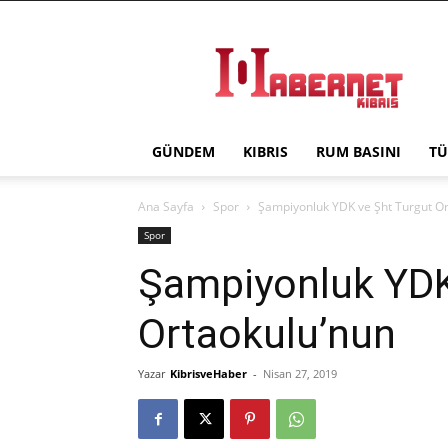
Haber
Net
Kıbrıs
GÜNDEM
KIBRIS
RUM BASINI
TÜ
Ana Sayfa
Spor
Şampiyonluk YDK ve Şht Turgut Or
Spor
Şampiyonluk YDK
Ortaokulu’nun
Yazar
KibrisveHaber
-
Nisan 27, 2019