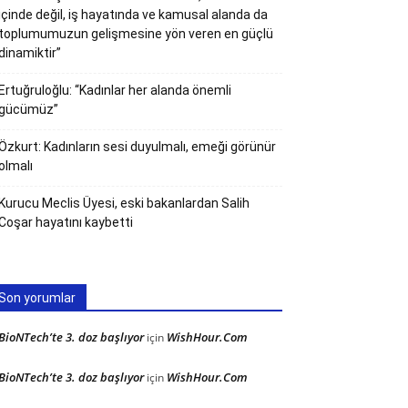
içinde değil, iş hayatında ve kamusal alanda da
toplumumuzun gelişmesine yön veren en güçlü
dinamiktir”
Ertuğruloğlu: “Kadınlar her alanda önemli
gücümüz”
Özkurt: Kadınların sesi duyulmalı, emeği görünür
olmalı
Kurucu Meclis Üyesi, eski bakanlardan Salih
Coşar hayatını kaybetti
Son yorumlar
BioNTech’te 3. doz başlıyor
WishHour.Com
için
BioNTech’te 3. doz başlıyor
WishHour.Com
için