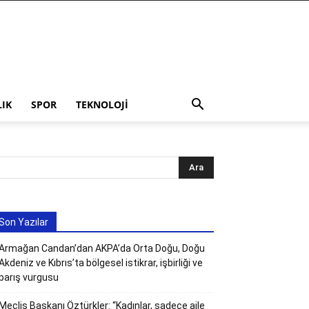
LIK
SPOR
TEKNOLOJI
Son Yazılar
Armağan Candan’dan AKPA’da Orta Doğu, Doğu
Akdeniz ve Kıbrıs’ta bölgesel istikrar, işbirliği ve
barış vurgusu
Meclis Başkanı Öztürkler: “Kadınlar, sadece aile