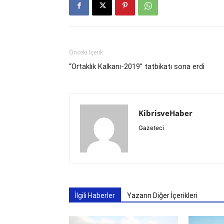
Önceki İçerik
“Ortaklık Kalkanı-2019” tatbikatı sona erdi
KibrisveHaber
Gazeteci
İlgili Haberler
Yazarın Diğer İçerikleri