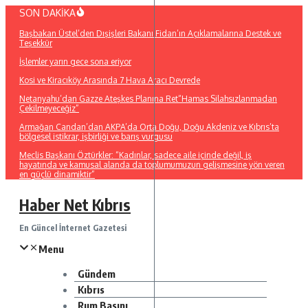
İçeriğe
SON DAKİKA
atla
Başbakan Üstel’den Dışişleri Bakanı Fidan’ın Açıklamalarına Destek ve
Teşekkür
İşlemler yarın gece sona eriyor
Kosi ve Kiracıköy Arasında 7 Hava Aracı Devrede
Netanyahu’dan Gazze Ateşkes Planına Ret“Hamas Silahsızlanmadan
Çekilmeyeceğiz”
Armağan Candan’dan AKPA’da Orta Doğu, Doğu Akdeniz ve Kıbrıs’ta
bölgesel istikrar, işbirliği ve barış vurgusu
Meclis Başkanı Öztürkler: “Kadınlar, sadece aile içinde değil, iş
hayatında ve kamusal alanda da toplumumuzun gelişmesine yön veren
en güçlü dinamiktir”
Haber Net Kıbrıs
En Güncel İnternet Gazetesi
Menu
Gündem
Kıbrıs
Rum Basını