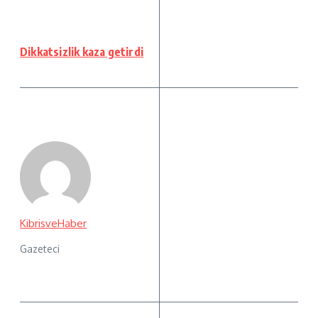
Dikkatsizlik kaza getirdi
KibrisveHaber
Gazeteci