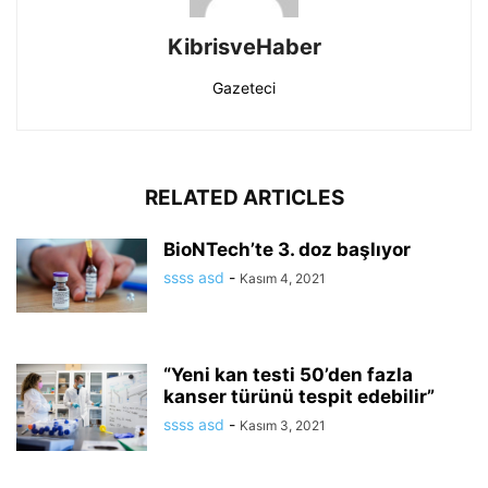
KibrisveHaber
Gazeteci
RELATED ARTICLES
BioNTech’te 3. doz başlıyor
ssss asd
-
Kasım 4, 2021
“Yeni kan testi 50’den fazla
kanser türünü tespit edebilir”
ssss asd
-
Kasım 3, 2021