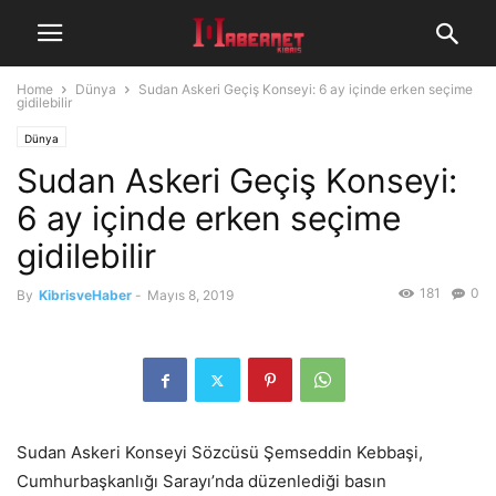
Home
Dünya
Sudan Askeri Geçiş Konseyi: 6 ay içinde erken seçime
gidilebilir
Dünya
Sudan Askeri Geçiş Konseyi:
6 ay içinde erken seçime
gidilebilir
181
0
By
KibrisveHaber
-
Mayıs 8, 2019
Sudan Askeri Konseyi Sözcüsü Şemseddin Kebbaşi,
Cumhurbaşkanlığı Sarayı’nda düzenlediği basın