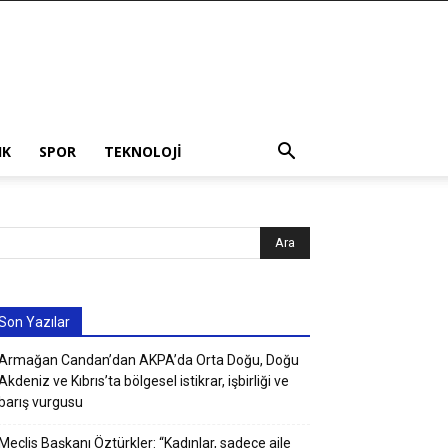
IK
SPOR
TEKNOLOJI
Son Yazılar
Armağan Candan’dan AKPA’da Orta Doğu, Doğu
Akdeniz ve Kıbrıs’ta bölgesel istikrar, işbirliği ve
barış vurgusu
Meclis Başkanı Öztürkler: “Kadınlar, sadece aile