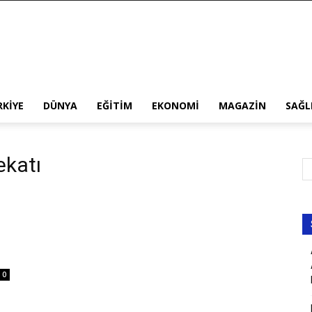
RKIYE
DÜNYA
EĞITIM
EKONOMI
MAGAZIN
SAĞL
ekatı
0