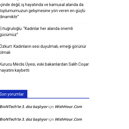
içinde değil, iş hayatında ve kamusal alanda da
toplumumuzun gelişmesine yön veren en güçlü
dinamiktir”
Ertuğruloğlu: “Kadınlar her alanda önemli
gücümüz”
Özkurt: Kadınların sesi duyulmalı, emeği görünür
olmalı
Kurucu Meclis Üyesi, eski bakanlardan Salih Coşar
hayatını kaybetti
Son yorumlar
BioNTech’te 3. doz başlıyor
WishHour.Com
için
BioNTech’te 3. doz başlıyor
WishHour.Com
için