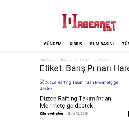
Haber
Net
Kıbrıs
GÜNDEM
KIBRIS
RUM BASINI
TÜ
Ana Sayfa
Etiketler
Barış Pı narı Harekatı
Etiket: Barış Pı narı Har
Düzce Rafting Takımı’ndan
Mehmetçiğe destek
KibrisveHaber
-
Ekim 12, 2019