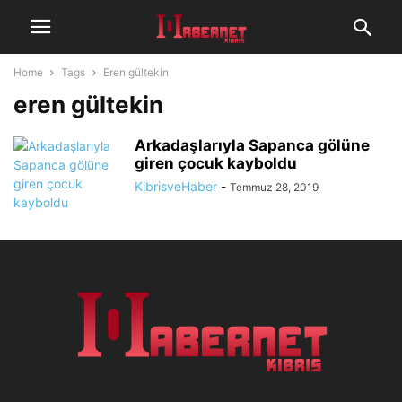
Home
Tags
Eren gültekin
eren gültekin
Arkadaşlarıyla Sapanca gölüne
giren çocuk kayboldu
KibrisveHaber
-
Temmuz 28, 2019