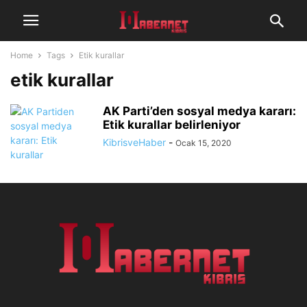
Home
Tags
Etik kurallar
etik kurallar
AK Parti’den sosyal medya kararı:
Etik kurallar belirleniyor
KibrisveHaber
-
Ocak 15, 2020