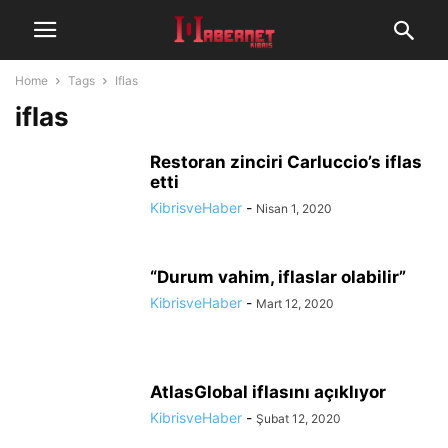
Home
Tags
Iflas
iflas
Restoran zinciri Carluccio’s iflas
etti
KibrisveHaber
-
Nisan 1, 2020
“Durum vahim, iflaslar olabilir”
KibrisveHaber
-
Mart 12, 2020
AtlasGlobal iflasını açıklıyor
KibrisveHaber
-
Şubat 12, 2020