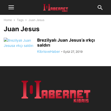
Home
Tags
Juan Jesus
Juan Jesus
Brezilyalı Juan Jesus’a ırkçı
saldırı
KibrisveHaber
-
Eylül 27, 2019