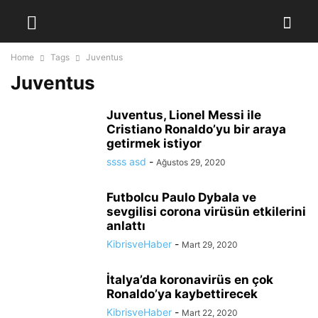
Home
Tags
Juventus
Juventus
Juventus, Lionel Messi ile
Cristiano Ronaldo’yu bir araya
getirmek istiyor
ssss asd
-
Ağustos 29, 2020
Futbolcu Paulo Dybala ve
sevgilisi corona virüsün etkilerini
anlattı
KibrisveHaber
-
Mart 29, 2020
İtalya’da koronavirüs en çok
Ronaldo’ya kaybettirecek
KibrisveHaber
-
Mart 22, 2020