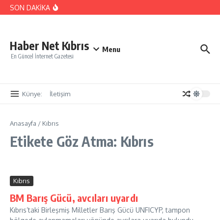
Armağan Candan’dan AKPA’da Orta Doğu, Doğu
İçeriğe atla
SON DAKİKA
Akdeniz ve Kıbrıs’ta bölgesel istikrar, işbirliği ve barış
vurgusu
Meclis Başkanı Öztürkler: “Kadınlar, sadece aile içinde
değil, iş hayatında ve kamusal alanda da
toplumumuzun gelişmesine yön veren en güçlü
Haber Net Kıbrıs
dinamiktir”
Menu
En Güncel İnternet Gazetesi
Künye:
İletişim
Anasayfa
/
Kıbrıs
Etikete Göz Atma: Kıbrıs
Kıbrıs
BM Barış Gücü, avcıları uyardı
Kıbrıs’taki Birleşmiş Milletler Barış Gücü UNFICYP, tampon