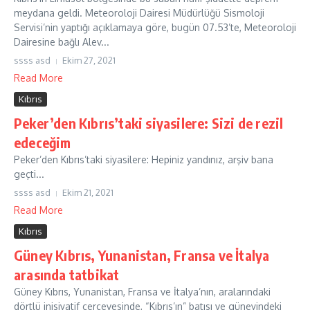
meydana geldi. Meteoroloji Dairesi Müdürlüğü Sismoloji
Servisi’nin yaptığı açıklamaya göre, bugün 07.53’te, Meteoroloji
Dairesine bağlı Alev...
ssss asd
Ekim 27, 2021
Read More
Kıbrıs
Peker’den Kıbrıs’taki siyasilere: Sizi de rezil
edeceğim
Peker’den Kıbrıs’taki siyasilere: Hepiniz yandınız, arşiv bana
geçti...
ssss asd
Ekim 21, 2021
Read More
Kıbrıs
Güney Kıbrıs, Yunanistan, Fransa ve İtalya
arasında tatbikat
Güney Kıbrıs, Yunanistan, Fransa ve İtalya’nın, aralarındaki
dörtlü inisiyatif çerçevesinde, “Kıbrıs’ın” batısı ve güneyindeki