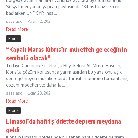
bölgede avlanmamaları yönünde avcılara uyarıda bulundu.
Sosyal medyadan yapılan paylaşımda “Kıbrıs’ta av sezonu
başlarken UNFICYP, insa...
ssss asd
Kasım 2, 2021
Read More
Kıbrıs
“Kapalı Maraş Kıbrıs’ın müreffeh geleceğinin
sembolü olacak”
Türkiye Cumhuriyeti Lefkoşa Büyükelçisi Ali Murat Başçeri,
Kıbrıs’ta çözüm konusunda yarım asırdan bu yana önü açık,
sonu gelmeyen müzakerelerde tartışılan ömrünü tamamlamış
çözüm modelleriyle daha fa...
ssss asd
Ekim 28, 2021
Read More
Kıbrıs
Limasol’da hafif şiddette deprem meydana
geldi
Kıbrıs’ın Limasol bölgesinde bu sabah hafif şiddette deprem