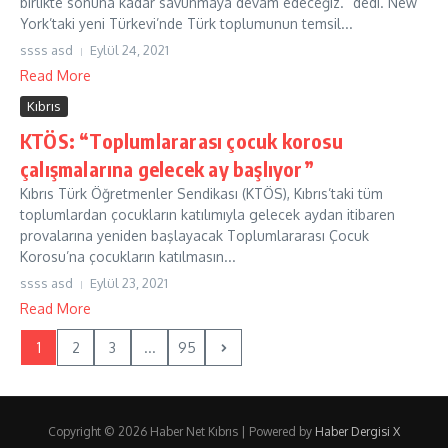
birlikte sonuna kadar savunmaya devam edeceğiz.” dedi. New
York’taki yeni Türkevi’nde Türk toplumunun temsil...
ssss asd
Eylül 24, 2021
Read More
Kıbrıs
KTÖS: “Toplumlararası çocuk korosu
çalışmalarına gelecek ay başlıyor”
Kıbrıs Türk Öğretmenler Sendikası (KTÖS), Kıbrıs’taki tüm
toplumlardan çocukların katılımıyla gelecek aydan itibaren
provalarına yeniden başlayacak Toplumlararası Çocuk
Korosu’na çocukların katılmasın...
ssss asd
Eylül 23, 2021
Read More
1
2
3
...
95
Copyright © 2026 Haber Net Kıbrıs | Powered by
Haber Dergisi X