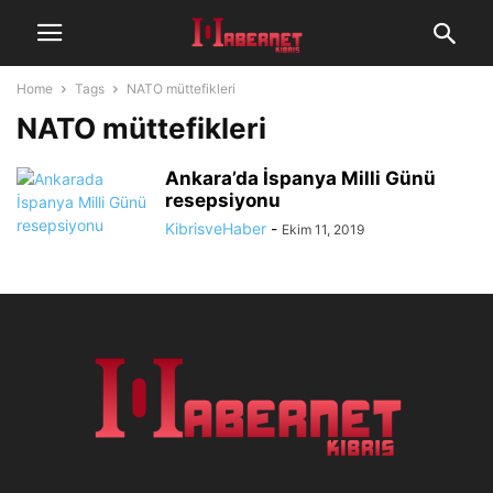
Home
Tags
NATO müttefikleri
NATO müttefikleri
Ankara’da İspanya Milli Günü
resepsiyonu
KibrisveHaber
-
Ekim 11, 2019