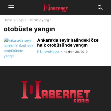
Home
Tags
Otobüste yangın
otobüste yangın
Ankara’da seyir halindeki özel
halk otobüsünde yangın
KibrisveHaber
-
Haziran 30, 2019