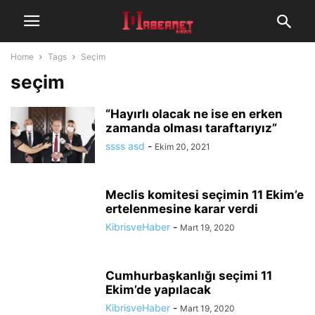
Home
Tags
Seçim
seçim
“Hayırlı olacak ne ise en erken
zamanda olması taraftarıyız”
ssss asd
-
Ekim 20, 2021
Meclis komitesi seçimin 11 Ekim’e
ertelenmesine karar verdi
KibrisveHaber
-
Mart 19, 2020
Cumhurbaşkanlığı seçimi 11
Ekim’de yapılacak
KibrisveHaber
-
Mart 19, 2020