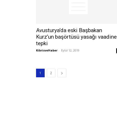
Avusturya’da eski Başbakan
Kurz’un başörtüsü yasağı vaadine
tepki
KibrisveHaber
-
Eylül 12, 2019
1
2