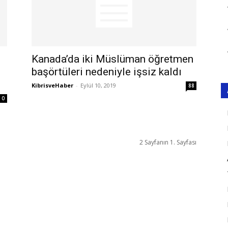
Kanada’da iki Müslüman öğretmen
başörtüleri nedeniyle işsiz kaldı
KibrisveHaber
-
Eylül 10, 2019
88
0
2 Sayfanın 1. Sayfası