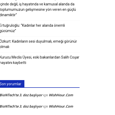
içinde değil, iş hayatında ve kamusal alanda da
toplumumuzun gelişmesine yön veren en güçlü
dinamiktir”
Ertuğruloğlu: “Kadınlar her alanda önemli
gücümüz”
Özkurt: Kadınların sesi duyulmalı, emeği görünür
olmalı
Kurucu Meclis Üyesi, eski bakanlardan Salih Coşar
hayatını kaybetti
Son yorumlar
BioNTech’te 3. doz başlıyor
WishHour.Com
için
BioNTech’te 3. doz başlıyor
WishHour.Com
için