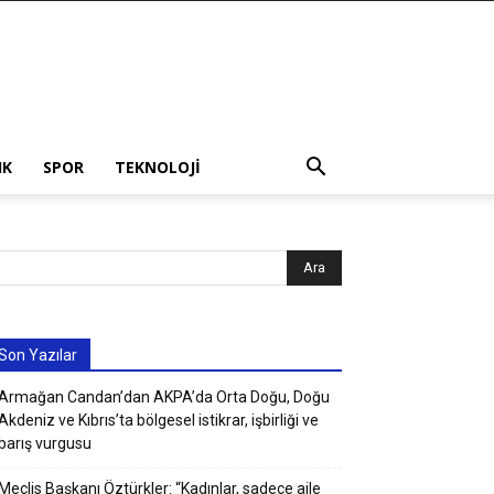
IK
SPOR
TEKNOLOJI
Son Yazılar
Armağan Candan’dan AKPA’da Orta Doğu, Doğu
Akdeniz ve Kıbrıs’ta bölgesel istikrar, işbirliği ve
barış vurgusu
Meclis Başkanı Öztürkler: “Kadınlar, sadece aile