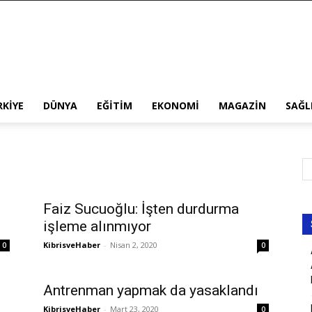
RKIYE
DÜNYA
EĞITIM
EKONOMI
MAGAZIN
SAĞL
Faiz Sucuoğlu: İşten durdurma
işleme alınmıyor
KibrisveHaber
-
Nisan 2, 2020
0
0
Antrenman yapmak da yasaklandı
KibrisveHaber
-
Mart 23, 2020
0