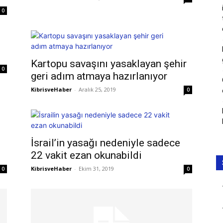
0
Kartopu savaşını yasaklayan şehir
0
geri adım atmaya hazırlanıyor
KibrisveHaber
-
Aralık 25, 2019
0
İsrail’in yasağı nedeniyle sadece
22 vakit ezan okunabildi
KibrisveHaber
-
Ekim 31, 2019
0
0