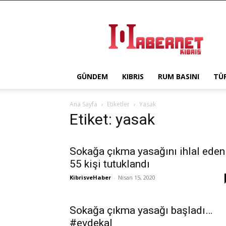
Haber
Net
Kıbrıs
GÜNDEM
KIBRIS
RUM BASINI
TÜ
Ana Sayfa
Etiketler
Yasak
Etiket: yasak
Sokağa çıkma yasağını ihlal eden
55 kişi tutuklandı
KibrisveHaber
-
Nisan 15, 2020
Sokağa çıkma yasağı başladı…
#evdekal