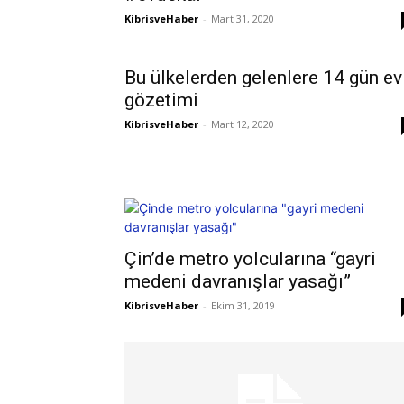
KibrisveHaber
-
Mart 31, 2020
Bu ülkelerden gelenlere 14 gün ev
gözetimi
KibrisveHaber
-
Mart 12, 2020
Çin’de metro yolcularına “gayri
medeni davranışlar yasağı”
KibrisveHaber
-
Ekim 31, 2019