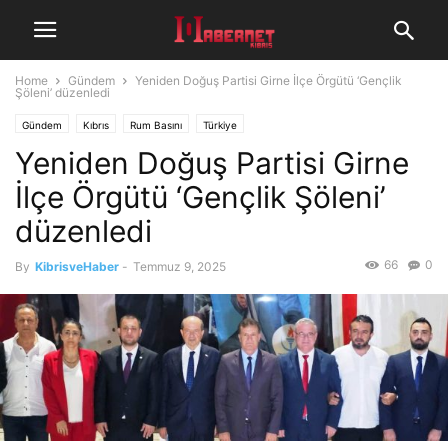
Home
Gündem
Yeniden Doğuş Partisi Girne İlçe Örgütü ‘Gençlik
Şöleni’ düzenledi
Gündem
Kıbrıs
Rum Basını
Türkiye
Yeniden Doğuş Partisi Girne
İlçe Örgütü ‘Gençlik Şöleni’
düzenledi
66
0
By
KibrisveHaber
-
Temmuz 9, 2025