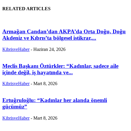
RELATED ARTICLES
Armağan Candan’dan AKPA’da Orta Doğu, Doğu
Akdeniz ve Kıbrıs’ta bölgesel istikrar,...
KibrisveHaber
-
Haziran 24, 2026
Meclis Başkanı Öztürkler: “Kadınlar, sadece aile
içinde değil, iş hayatında ve...
KibrisveHaber
-
Mart 8, 2026
Ertuğruloğlu: “Kadınlar her alanda önemli
gücümüz”
KibrisveHaber
-
Mart 8, 2026