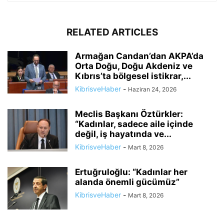
RELATED ARTICLES
Armağan Candan’dan AKPA’da
Orta Doğu, Doğu Akdeniz ve
Kıbrıs’ta bölgesel istikrar,...
KibrisveHaber
-
Haziran 24, 2026
Meclis Başkanı Öztürkler:
“Kadınlar, sadece aile içinde
değil, iş hayatında ve...
KibrisveHaber
-
Mart 8, 2026
Ertuğruloğlu: “Kadınlar her
alanda önemli gücümüz”
KibrisveHaber
-
Mart 8, 2026