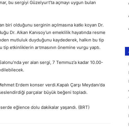
ınar, bu sergiyi Güzelyurt’ta açmayı uygun bulan
an biri olduğunu serginin açılmasına katkı koyan Dr.
lduğu Dr. Alkan Kanısoy’un emeklilik hayatında resme
sinden mutluluk duyduğunu kaydederek, halkın bu tip
 tip etkinliklerin artmasının önemine vurgu yaptı.
Salonu’nda yer alan sergi, 7 Temmuz’a kadar 10.00-
edilebilecek.
ı Mehmet Erdem konser verdi.Kapalı Çarşı Meydanı’da
seslendirdiği parçalar büyük beğeni topladı.
onserde eğlence dolu dakikalar yaşandı. (BRT)