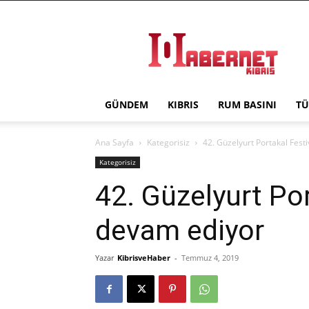
Haber
Net
Kıbrıs
GÜNDEM
KIBRIS
RUM BASINI
TÜ
Ana Sayfa
Kategorisiz
42. Güzelyurt Portakal Fest
Kategorisiz
42. Güzelyurt Por
devam ediyor
Yazar
KibrisveHaber
-
Temmuz 4, 2019