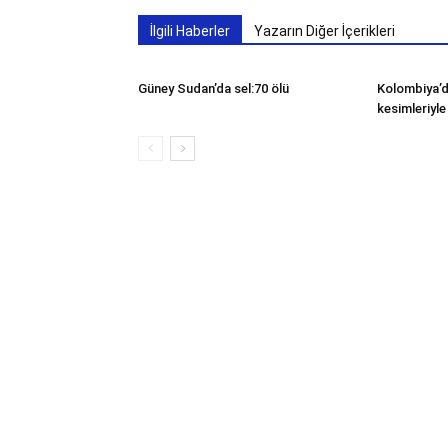
İlgili Haberler
Yazarın Diğer İçerikleri
Güney Sudan’da sel:70 ölü
Kolombiya’d
kesimleriyl