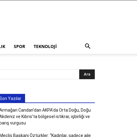
LIK
SPOR
TEKNOLOJI
Son Yazılar
Armağan Candan’dan AKPA’da Orta Doğu, Doğu
Akdeniz ve Kıbrıs’ta bölgesel istikrar, işbirliği ve
barış vurgusu
Meclis Başkanı Öztürkler: “Kadınlar, sadece aile