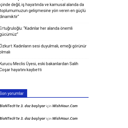
içinde değil, iş hayatında ve kamusal alanda da
toplumumuzun gelişmesine yön veren en güçlü
dinamiktir”
Ertuğruloğlu: “Kadınlar her alanda önemli
gücümüz”
Özkurt: Kadınların sesi duyulmalı, emeği görünür
olmalı
Kurucu Meclis Üyesi, eski bakanlardan Salih
Coşar hayatını kaybetti
Son yorumlar
BioNTech’te 3. doz başlıyor
WishHour.Com
için
BioNTech’te 3. doz başlıyor
WishHour.Com
için