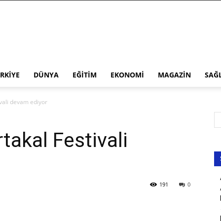
RKIYE
DÜNYA
EĞITIM
EKONOMI
MAGAZIN
SAĞ
ivali devam ediyor
takal Festivali
191
0