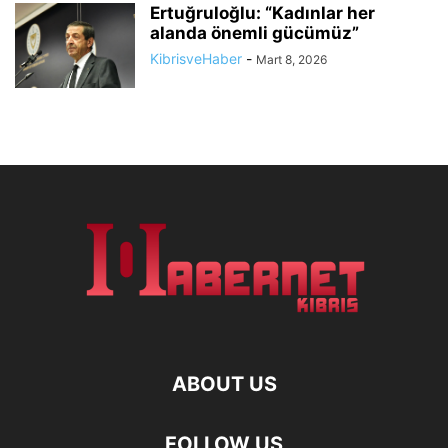
Ertuğruloğlu: “Kadınlar her
alanda önemli gücümüz”
KibrisveHaber
-
Mart 8, 2026
ABOUT US
FOLLOW US