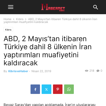
Home
Kıbrıs
ABD, 2 Mayıs’tan itibaren Türkiye dahil 8 ülkenin İran
yaptırımları muafiyetini kaldıracak
Kıbrıs
ABD, 2 Mayıs’tan itibaren
Türkiye dahil 8 ülkenin İran
yaptırımları muafiyetini
kaldıracak
218
0
By
KibrisveHaber
-
Nisan 22, 2019
Beyaz Saray’dan yapılan açıklamada, İran’ın uluslararası