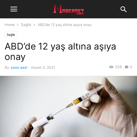
Home
Sağlık
ABD’de 12 yaş altına aşıya onay
Sağlık
ABD’de 12 yaş altına aşıya
onay
238
0
By
ssss asd
-
Kasım 3, 2021