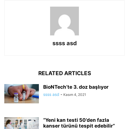
ssss asd
RELATED ARTICLES
BioNTech’te 3. doz başlıyor
ssss asd
-
Kasım 4, 2021
“Yeni kan testi 50’den fazla
kanser türünü tespit edebilir”