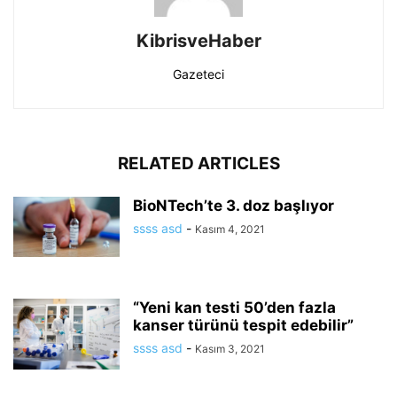
KibrisveHaber
Gazeteci
RELATED ARTICLES
BioNTech’te 3. doz başlıyor
ssss asd
-
Kasım 4, 2021
“Yeni kan testi 50’den fazla
kanser türünü tespit edebilir”
ssss asd
-
Kasım 3, 2021