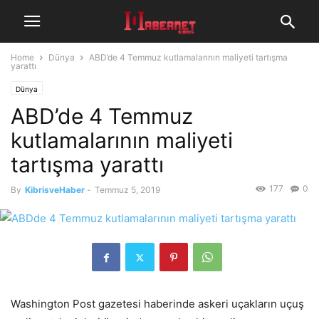
Home
Dünya
ABD’de 4 Temmuz kutlamalarının maliyeti tartışma
yarattı
Dünya
ABD’de 4 Temmuz
kutlamalarının maliyeti
tartışma yarattı
177
0
By
KibrisveHaber
-
Temmuz 5, 2019
Washington Post gazetesi haberinde askeri uçakların uçuş