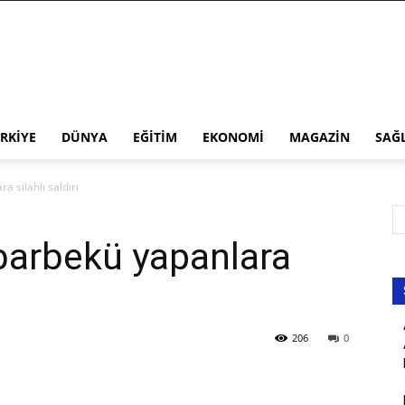
RKIYE
DÜNYA
EĞITIM
EKONOMI
MAGAZIN
SAĞ
 silahlı saldırı
barbekü yapanlara
206
0