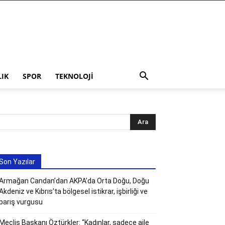
LIK
SPOR
TEKNOLOJI
Son Yazılar
Armağan Candan’dan AKPA’da Orta Doğu, Doğu
Akdeniz ve Kıbrıs’ta bölgesel istikrar, işbirliği ve
barış vurgusu
Meclis Başkanı Öztürkler: “Kadınlar, sadece aile