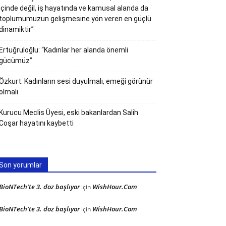
içinde değil, iş hayatında ve kamusal alanda da
toplumumuzun gelişmesine yön veren en güçlü
dinamiktir”
Ertuğruloğlu: “Kadınlar her alanda önemli
gücümüz”
Özkurt: Kadınların sesi duyulmalı, emeği görünür
olmalı
Kurucu Meclis Üyesi, eski bakanlardan Salih
Coşar hayatını kaybetti
Son yorumlar
BioNTech’te 3. doz başlıyor
WishHour.Com
için
BioNTech’te 3. doz başlıyor
WishHour.Com
için