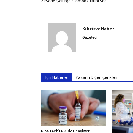
Zirvede Çekirge-Cambaz ikilisi var
KibrisveHaber
Gazeteci
İlgili Haberler
Yazarın Diğer İçerikleri
BioNTech’te 3. doz başlıyor