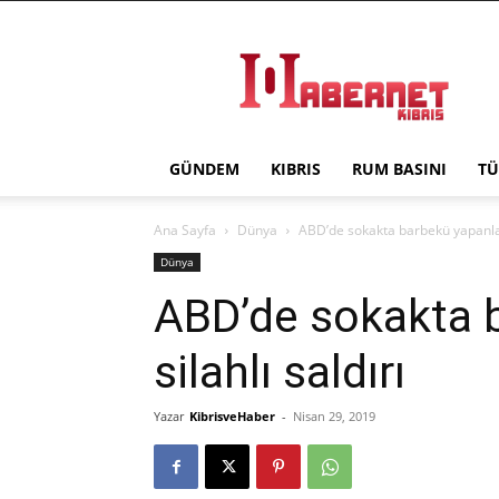
Haber
Net
Kıbrıs
GÜNDEM
KIBRIS
RUM BASINI
TÜ
Ana Sayfa
Dünya
ABD’de sokakta barbekü yapanlara
Dünya
ABD’de sokakta 
silahlı saldırı
Yazar
KibrisveHaber
-
Nisan 29, 2019