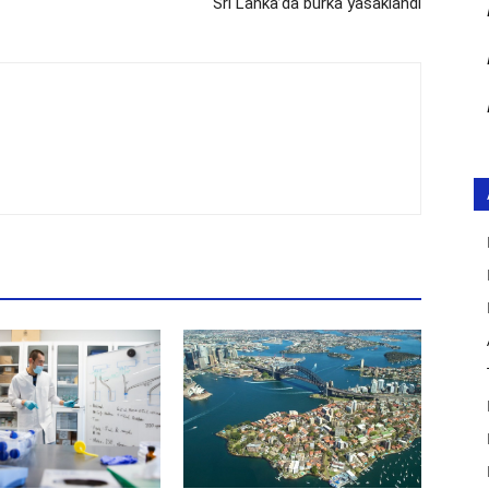
Sri Lanka’da burka yasaklandı