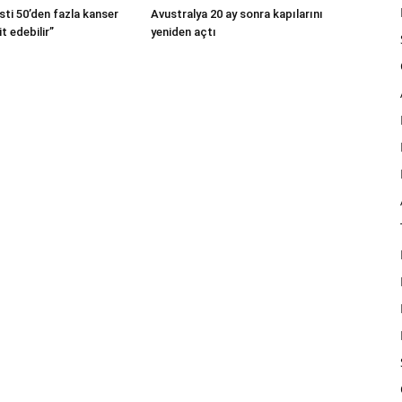
Avustralya 20 ay sonra kapılarını
sti 50’den fazla kanser
yeniden açtı
t edebilir”